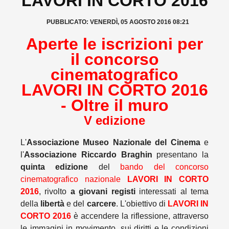
LAVORI IN CORTO 2016
PUBBLICATO: VENERDÌ, 05 AGOSTO 2016 08:21
Aperte le iscrizioni per
il concorso
cinematografico
LAVORI IN CORTO 2016
- Oltre il muro
V edizione
L'
Associazione Museo Nazionale del Cinema
e
l'
Associazione Riccardo Braghin
presentano la
quinta edizione
del
bando del concorso
cinematografico nazionale
LAVORI IN CORTO
2016
, rivolto
a giovani registi
interessati al tema
della
libertà
e del
carcere
. L'obiettivo di
LAVORI IN
CORTO 2016
è accendere la riflessione, attraverso
le immagini in movimento, sui diritti e le condizioni