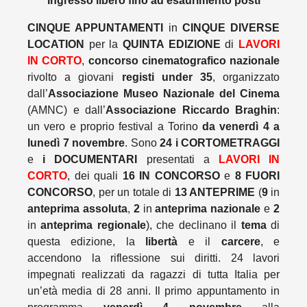
Ingresso libero fino ad esaurimento posti
CINQUE APPUNTAMENTI
in
CINQUE DIVERSE
LOCATION
per la
QUINTA EDIZIONE
di
LAVORI
IN CORTO
,
concorso cinematografico nazionale
rivolto a giovani
registi under 35
, organizzato
dall’
Associazione Museo Nazionale del Cinema
(AMNC) e dall’
Associazione Riccardo Braghin
:
un vero e proprio festival a Torino
da venerdì 4 a
lunedì 7 novembre
. Sono
24 i CORTOMETRAGGI
e
i DOCUMENTARI
presentati a
LAVORI IN
CORTO
, dei quali
16 IN CONCORSO
e
8 FUORI
CONCORSO
, per un totale di
13 ANTEPRIME
(
9
in
anteprima assoluta
,
2
in
anteprima nazionale
e
2
in
anteprima regionale
), che declinano il
tema
di
questa edizione, la
libertà
e il
carcere
, e
accendono la riflessione sui diritti. 24 lavori
impegnati realizzati da ragazzi di tutta Italia per
un’età media di 28 anni. Il primo appuntamento in